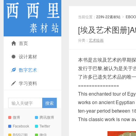
当前位置：
22IN-22素材站
EBOO
>
[埃及艺术图册]Atla
分类：
艺术绘画
首页
设计素材
本书是古埃及艺术的早期探索者Pr
发行于巴黎,被认为是关于
数字艺术
了许多已遗失艺术品的唯
学习资料
===============
This enchanted tour of Egyp
works on ancient Egyptian 
ten-year period between 186
微博
腾讯微博
This classic work is now ava
Facebook
Twitter
RSS订阅
微信