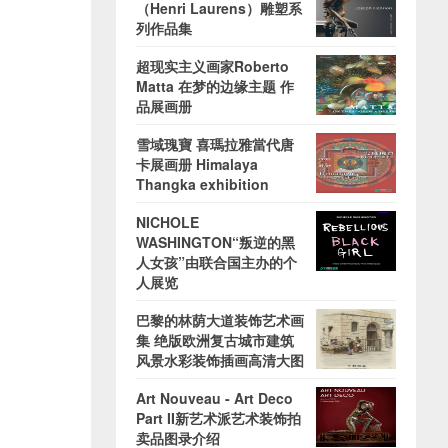
（Henri Laurens）雕塑系
列作品集
超现实主义画家Roberto
Matta 在梦的边缘主题 作
品展画册
雪域瑰寶 喜瑪拉雅當代唐
卡展画册 Himalaya
Thangka exhibition
NICHOLE
WASHINGTON“叛逆的黑
人女孩”由联合国主办的个
人展览
巴黎的林荫大道装饰艺术画
集 绝版欧洲复古城市建筑
风景水彩装饰插画高清大图
Art Nouveau - Art Deco
Part II新艺术派艺术装饰拍
卖品图录介绍