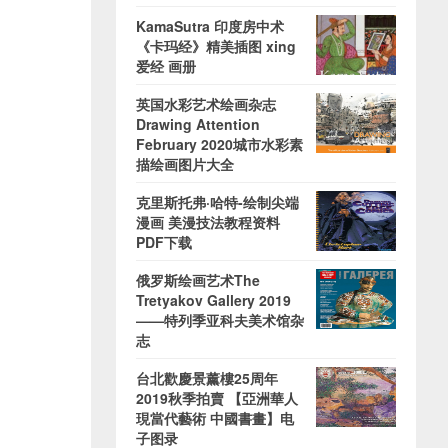
KamaSutra 印度房中术
《卡玛经》精美插图 xing
爱经 画册
英国水彩艺术绘画杂志
Drawing Attention
February 2020城市水彩素
描绘画图片大全
克里斯托弗·哈特-绘制尖端
漫画 美漫技法教程资料
PDF下载
俄罗斯绘画艺术The
Tretyakov Gallery 2019
——特列季亚科夫美术馆杂
志
台北歡慶景薰樓25周年
2019秋季拍賣 【亞洲華人
現當代藝術 中國書畫】电
子图录