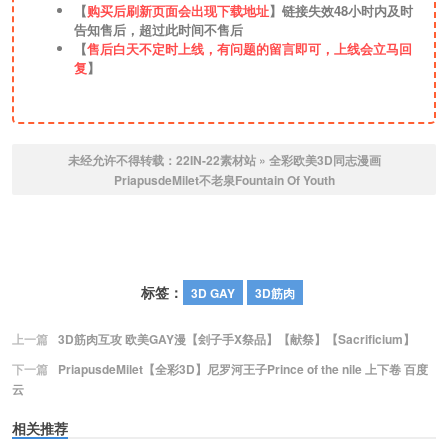
【
购买后刷新页面会出现下载地址
】链接失效48小时内及时
告知售后，超过此时间不售后
【
售后白天不定时上线，有问题的留言即可，上线会立马回
复
】
未经允许不得转载：
22IN-22素材站
»
全彩欧美3D同志漫画
PriapusdeMilet不老泉Fountain Of Youth
标签：
3D GAY
3D筋肉
上一篇
3D筋肉互攻 欧美GAY漫【刽子手X祭品】【献祭】【Sacrificium】
下一篇
PriapusdeMilet【全彩3D】尼罗河王子Prince of the nile 上下卷 百度
云
相关推荐