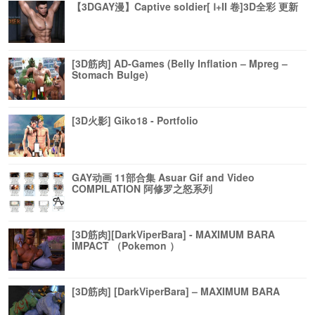
【3DGAY漫】Captive soldier[ Ⅰ+II 卷]3D全彩 更新
[3D筋肉] AD-Games (Belly Inflation – Mpreg –
Stomach Bulge)
[3D火影] Giko18 - Portfolio
GAY动画 11部合集 Asuar Gif and Video
COMPILATION 阿修罗之怒系列
[3D筋肉][DarkViperBara] - MAXIMUM BARA
IMPACT （Pokemon ）
[3D筋肉] [DarkViperBara] – MAXIMUM BARA