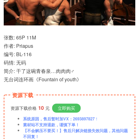
张数: 65P 11M
作者: Priapus
编号: BL-116
码情: 无码
简介: 干了这碗青春泉…肉肉肉♂
无台词连环画《Fountain of youth》
资源下载
10
资源下载价格
元
立即购买
系统原因，售后暂时加VX：2693897827
！
素材站不支持退款，谨慎下单！
【不会解压不要买！】售后只解决链接失效问题，其他问题
不回复！