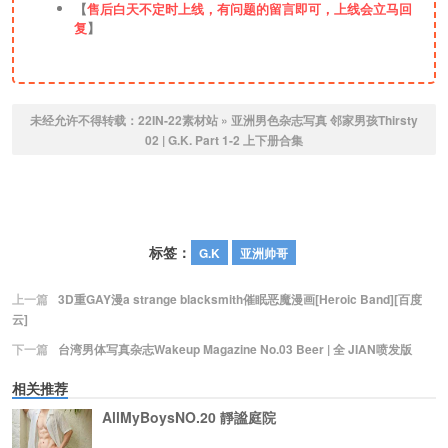
【
售后白天不定时上线，有问题的留言即可，上线会立马回
复
】
未经允许不得转载：
22IN-22素材站
»
亚洲男色杂志写真 邻家男孩Thirsty
02 | G.K. Part 1-2 上下册合集
标签：
G.K
亚洲帅哥
上一篇
3D重GAY漫a strange blacksmith催眠恶魔漫画[Heroic Band][百度
云]
下一篇
台湾男体写真杂志Wakeup Magazine No.03 Beer | 全 JIAN喷发版
相关推荐
AllMyBoysNO.20 靜謐庭院