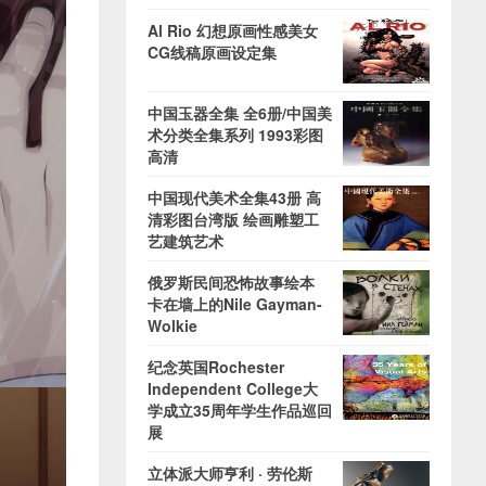
Al Rio 幻想原画性感美女
CG线稿原画设定集
中国玉器全集 全6册/中国美
术分类全集系列 1993彩图
高清
中国现代美术全集43册 高
清彩图台湾版 绘画雕塑工
艺建筑艺术
俄罗斯民间恐怖故事绘本
卡在墙上的Nile Gayman-
Wolkie
纪念英国Rochester
Independent College大
学成立35周年学生作品巡回
展
立体派大师亨利 · 劳伦斯