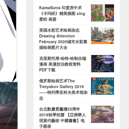
KamaSutra 印度房中术
《卡玛经》精美插图 xing
爱经 画册
英国水彩艺术绘画杂志
Drawing Attention
February 2020城市水彩素
描绘画图片大全
克里斯托弗·哈特-绘制尖端
漫画 美漫技法教程资料
PDF下载
俄罗斯绘画艺术The
Tretyakov Gallery 2019
——特列季亚科夫美术馆杂
志
台北歡慶景薰樓25周年
2019秋季拍賣 【亞洲華人
現當代藝術 中國書畫】电
子图录