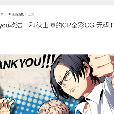
画集
BL漫画画集
正文
>
>
nk you乾浩一和秋山博的CP全彩CG 无码1