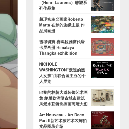
（Henri Laurens）雕塑系
列作品集
超现实主义画家Roberto
Matta 在梦的边缘主题 作
品展画册
雪域瑰寶 喜瑪拉雅當代唐
卡展画册 Himalaya
Thangka exhibition
NICHOLE
WASHINGTON“叛逆的黑
人女孩”由联合国主办的个
人展览
巴黎的林荫大道装饰艺术画
集 绝版欧洲复古城市建筑
风景水彩装饰插画高清大图
Art Nouveau - Art Deco
Part II新艺术派艺术装饰拍
卖品图录介绍