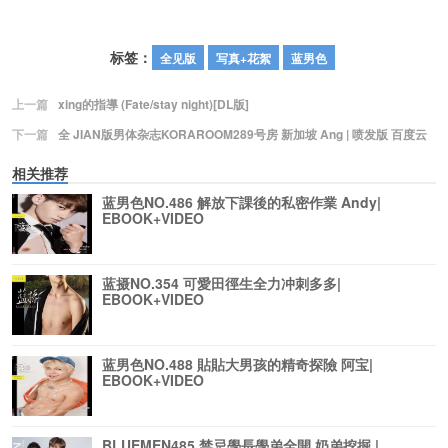
标签：
全见版
写真+花絮
蓝男色
上一篇
xing的指導 (Fate/stay night)[DL版]
下一篇
全 JIAN版男体杂志KORAROOM289号房 新加坡 Ang | 喷发版 百度云
相关推荐
蓝男色NO.486 解放下課後的私密作業 Andy|
EBOOK+VIDEO
蓝摄NO.354 可愛田徑生全力冲刺多多|
EBOOK+VIDEO
蓝男色NO.488 貼貼大男孩的精奇探險 阿宝|
EBOOK+VIDEO
BLUEMEN485 禁忌學長學弟全開 奶弟挖掘 |