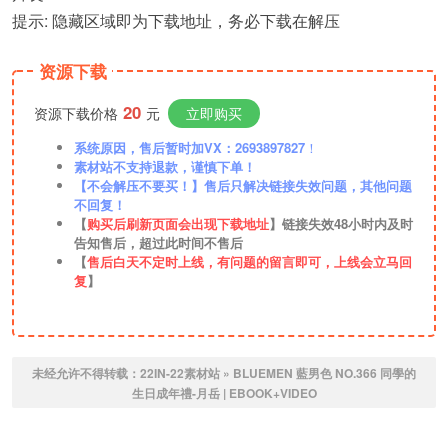
提示: 隐藏区域即为下载地址，务必下载在解压
资源下载
20
资源下载价格
元
立即购买
系统原因，售后暂时加VX：2693897827
！
素材站不支持退款，谨慎下单！
【不会解压不要买！】售后只解决链接失效问题，其他问题
不回复！
【
购买后刷新页面会出现下载地址
】链接失效48小时内及时
告知售后，超过此时间不售后
【
售后白天不定时上线，有问题的留言即可，上线会立马回
复
】
未经允许不得转载：
22IN-22素材站
»
BLUEMEN 藍男色 NO.366 同學的
生日成年禮-月岳 | EBOOK+VIDEO