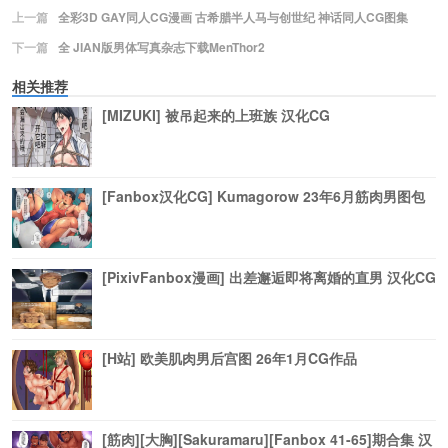
上一篇
全彩3D GAY同人CG漫画 古希腊半人马与创世纪 神话同人CG图集
下一篇
全 JIAN版男体写真杂志下载MenThor2
相关推荐
[MIZUKI] 被吊起来的上班族 汉化CG
[Fanbox汉化CG] Kumagorow 23年6月筋肉男图包
[PixivFanbox漫画] 出差邂逅即将离婚的直男 汉化CG
[H站] 欧美肌肉男后宫图 26年1月CG作品
[筋肉][大胸][Sakuramaru][Fanbox 41-65]期合集 汉