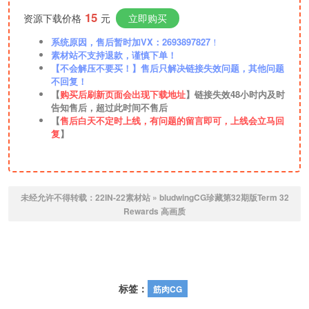
15
资源下载价格
元
立即购买
系统原因，售后暂时加VX：2693897827
！
素材站不支持退款，谨慎下单！
【不会解压不要买！】售后只解决链接失效问题，其他问题
不回复！
【
购买后刷新页面会出现下载地址
】链接失效48小时内及时
告知售后，超过此时间不售后
【
售后白天不定时上线，有问题的留言即可，上线会立马回
复
】
未经允许不得转载：
22IN-22素材站
»
bludwingCG珍藏第32期版Term 32
Rewards 高画质
标签：
筋肉CG