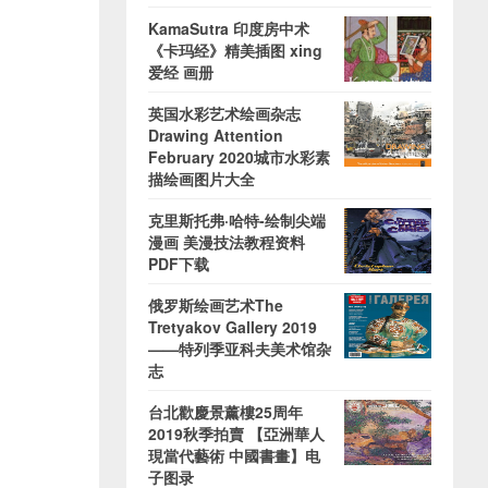
KamaSutra 印度房中术
《卡玛经》精美插图 xing
爱经 画册
英国水彩艺术绘画杂志
Drawing Attention
February 2020城市水彩素
描绘画图片大全
克里斯托弗·哈特-绘制尖端
漫画 美漫技法教程资料
PDF下载
俄罗斯绘画艺术The
Tretyakov Gallery 2019
——特列季亚科夫美术馆杂
志
台北歡慶景薰樓25周年
2019秋季拍賣 【亞洲華人
現當代藝術 中國書畫】电
子图录