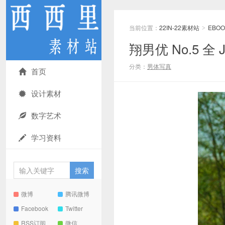
当前位置：
22IN-22素材站
EBOO
>
翔男优 No.5 全 J
分类：
男体写真
首页
设计素材
数字艺术
学习资料
微博
腾讯微博
Facebook
Twitter
RSS订阅
微信