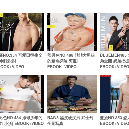
摄NO.354 可愛田徑生全
蓝男色NO.488 貼貼大男孩
BLUEMEN48
冲刺多多|
的精奇探險 阿宝|
弟全開 奶弟挖掘 
BOOK+VIDEO
EBOOK+VIDEO
EBOOK+VIDE
男色NO.484 排球少年的
RAW3 黑皮硬汉男 武士剑
蓝摄NO.353 恐龙
力 小沃| EBOOK+VIDEO
全见写真
EBOOK+VIDE