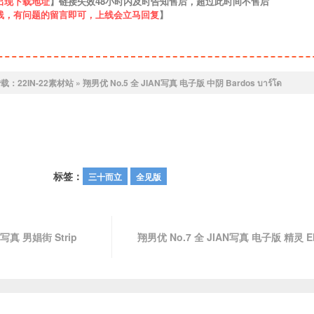
出现下载地址
】链接失效48小时内及时告知售后，超过此时间不售后
线，有问题的留言即可，上线会立马回复
】
转载：
22IN-22素材站
»
翔男优 No.5 全 JIAN写真 电子版 中阴 Bardos บาร์โด
标签：
三十而立
全见版
真 男娼街 Strip
翔男优 No.7 全 JIAN写真 电子版 精灵 Elv