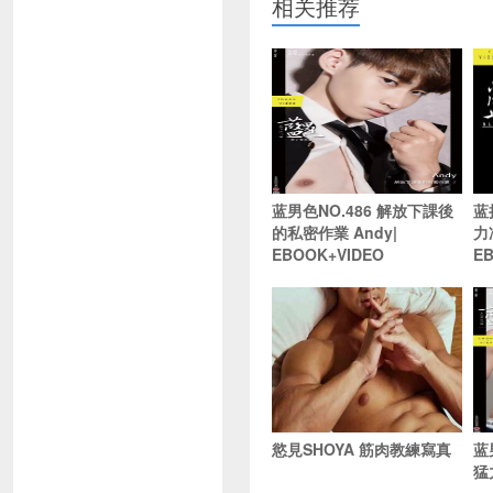
相关推荐
蓝男色NO.486 解放下課後
蓝
的私密作業 Andy|
力
EBOOK+VIDEO
E
慾見SHOYA 筋肉教練寫真
蓝
猛