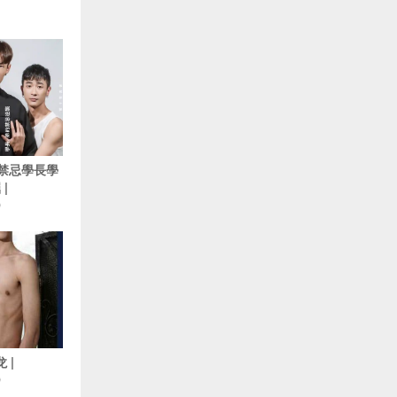
5 禁忌學長學
|
O
 |
O