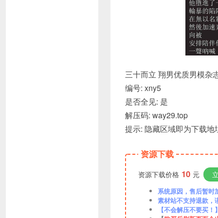
三十而立 翔男优质男模杂
编号: xny5
是否全见: 是
解压码: way29.top
提示: 隐藏区域即为下载地址
资源下载
10
资源下载价格
元
系统原因，售后暂时加VX
素材站不支持退款，
【不会解压不要买！