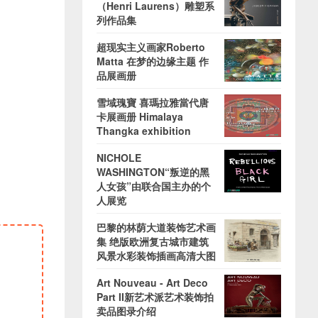
（Henri Laurens）雕塑系
列作品集
超现实主义画家Roberto
Matta 在梦的边缘主题 作
品展画册
雪域瑰寶 喜瑪拉雅當代唐
卡展画册 Himalaya
Thangka exhibition
NICHOLE
WASHINGTON“叛逆的黑
人女孩”由联合国主办的个
人展览
巴黎的林荫大道装饰艺术画
集 绝版欧洲复古城市建筑
风景水彩装饰插画高清大图
Art Nouveau - Art Deco
Part II新艺术派艺术装饰拍
卖品图录介绍