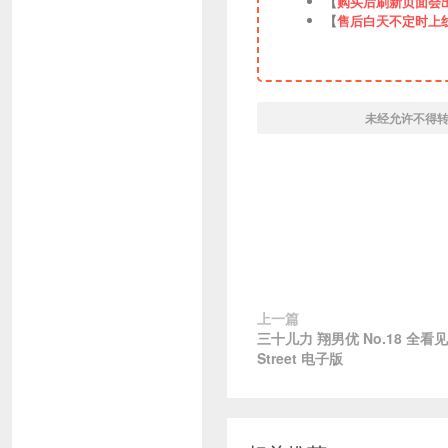
【
购买后刷新页面会
【
售后白天不定时上
未经允许不得
上一篇
三十儿力 翔男优 No.18 全看见写
Street 电子版