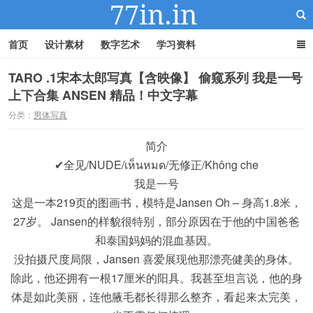
首页
设计素材
数字艺术
学习资料
TARO .1宋本太郎写真【含映像】 偷窥系列 我是一号
上下合集 ANSEN 精品！中文字幕
22IN-22素材站
分类：
男体写真
简介
✔全见/NUDE/เห็นหมด/无修正/Không che
我是一号
这是一本219页的图画书，模特是Jansen Oh – 身高1.8米，
27岁。 Jansen的样貌很特别，部分原因在于他的中国爸爸
和泰国妈妈的混血基因。
没拍摄尺度局限，Jansen 喜爱展现他那漂亮健美的身体。
除此，他还拥有一根17厘米的阳具。我甚至坦言说，他的身
体是如此美丽，连他腋毛都长得那么整齐，看起来太完美，