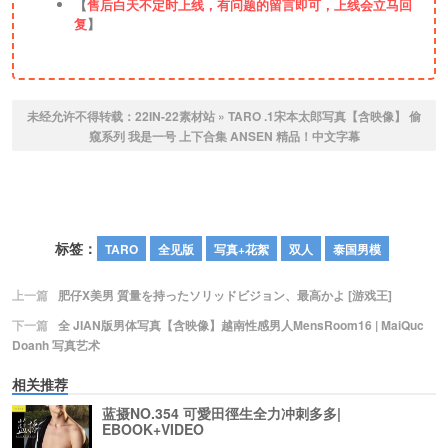
【
售后白天不定时上线，有问题的留言即可，上线会立马回
复
】
未经允许不得转载：
22IN-22素材站
»
TARO .1宋本太郎写真【含映像】 偷
窥系列 我是一号 上下合集 ANSEN 精品！中文字幕
标签：
TARO
全见版
写真+花絮
双人
泰国男模
上一篇
肥仔X美男 質量を持ったソリッドビジョン、最高かよ [游戏王]
下一篇
全 JIAN版男体写真【含映像】越南性感男人MensRoom16 | MaiQuc
Doanh 写真艺术
相关推荐
蓝摄NO.354 可愛田徑生全力冲刺多多|
EBOOK+VIDEO