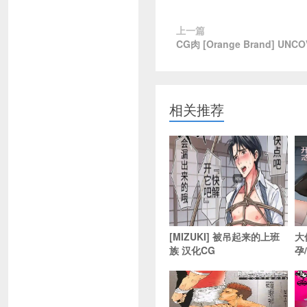
上一篇
CG肉 [Orange Brand] UN
相关推荐
[MIZUKI] 被吊起来的上班
大
族 汉化CG
孕