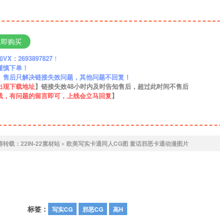
立即购买
：2693897827
！
谨慎下单！
】售后只解决链接失效问题，其他问题不回复！
出现下载地址
】链接失效48小时内及时告知售后，超过此时间不售后
线，有问题的留言即可，上线会立马回复
】
得转载：
22IN-22素材站
»
欧美写实卡通同人CG图 童话邪恶卡通动漫图片
标签：
写实CG
邪恶CG
高H