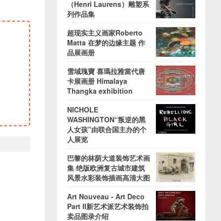
（Henri Laurens）雕塑系
列作品集
超现实主义画家Roberto
Matta 在梦的边缘主题 作
品展画册
雪域瑰寶 喜瑪拉雅當代唐
卡展画册 Himalaya
Thangka exhibition
NICHOLE
WASHINGTON“叛逆的黑
人女孩”由联合国主办的个
人展览
巴黎的林荫大道装饰艺术画
集 绝版欧洲复古城市建筑
风景水彩装饰插画高清大图
Art Nouveau - Art Deco
Part II新艺术派艺术装饰拍
卖品图录介绍