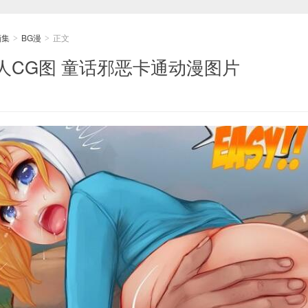
画集
BG漫
正文
>
>
人CG图 童话邪恶卡通动漫图片