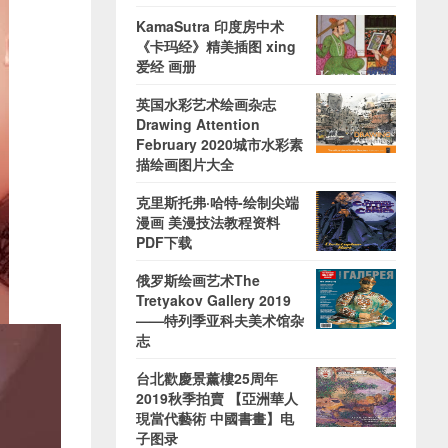
KamaSutra 印度房中术
《卡玛经》精美插图 xing
爱经 画册
英国水彩艺术绘画杂志
Drawing Attention
February 2020城市水彩素
描绘画图片大全
克里斯托弗·哈特-绘制尖端
漫画 美漫技法教程资料
PDF下载
俄罗斯绘画艺术The
Tretyakov Gallery 2019
——特列季亚科夫美术馆杂
志
台北歡慶景薰樓25周年
2019秋季拍賣 【亞洲華人
現當代藝術 中國書畫】电
子图录