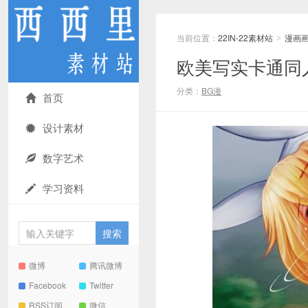
当前位置：
22IN-22素材站
漫画
>
欧美写实卡通同
分类：
BG漫
首页
设计素材
数字艺术
学习资料
微博
腾讯微博
Facebook
Twitter
RSS订阅
微信