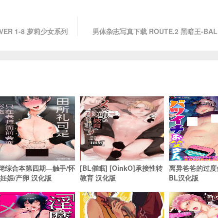
COVER 1-8 萝莉少女系列
男体杂志写真下载 ROUTE.2 黑暗王-BALL
佬综合本第四期―触手/怀
[BL催眠] [OinkO]承接性转
离异爸爸的过度
/妊娠/产卵 汉化版
教育 汉化版
BL汉化版