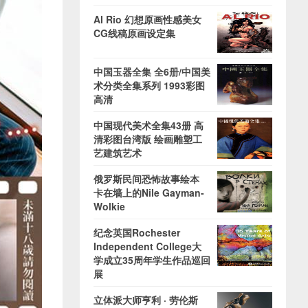
Al Rio 幻想原画性感美女
CG线稿原画设定集
中国玉器全集 全6册/中国美
术分类全集系列 1993彩图
高清
中国现代美术全集43册 高
清彩图台湾版 绘画雕塑工
艺建筑艺术
俄罗斯民间恐怖故事绘本
卡在墙上的Nile Gayman-
Wolkie
纪念英国Rochester
Independent College大
学成立35周年学生作品巡回
展
立体派大师亨利 · 劳伦斯