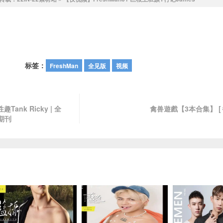
标签：
FreshMan
全见版
视频
ank Ricky | 全
禽兽遊戲【3本合集】 [
期刊