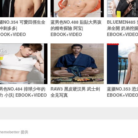
摄NO.354 可愛田徑生全
蓝男色NO.488 貼貼大男孩
BLUEMEN48
冲刺多多|
的精奇探險 阿宝|
弟全開 奶弟挖掘 
BOOK+VIDEO
EBOOK+VIDEO
EBOOK+VIDE
男色NO.484 排球少年的
RAW3 黑皮硬汉男 武士剑
蓝摄NO.353 恐龙
力 小沃| EBOOK+VIDEO
全见写真
EBOOK+VIDE
themebetter
提供