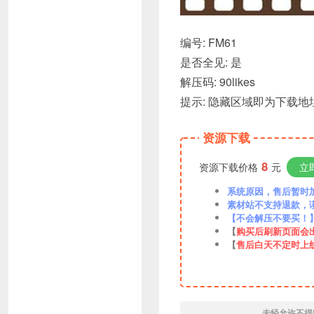
编号: FM61
是否全见: 是
解压码: 90likes
提示: 隐藏区域即为下载
资源下载
8
资源下载价格
元
立
系统原因，售后暂时加VX
素材站不支持退款，
【不会解压不要买！
【
购买后刷新页面会
【
售后白天不定时上
未经允许不得