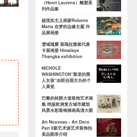
（Henri Laurens）雕塑系
列作品集
超现实主义画家Roberto
Matta 在梦的边缘主题 作
品展画册
雪域瑰寶 喜瑪拉雅當代唐
卡展画册 Himalaya
Thangka exhibition
NICHOLE
WASHINGTON“叛逆的黑
人女孩”由联合国主办的个
人展览
巴黎的林荫大道装饰艺术画
集 绝版欧洲复古城市建筑
风景水彩装饰插画高清大图
Art Nouveau - Art Deco
Part II新艺术派艺术装饰拍
卖品图录介绍