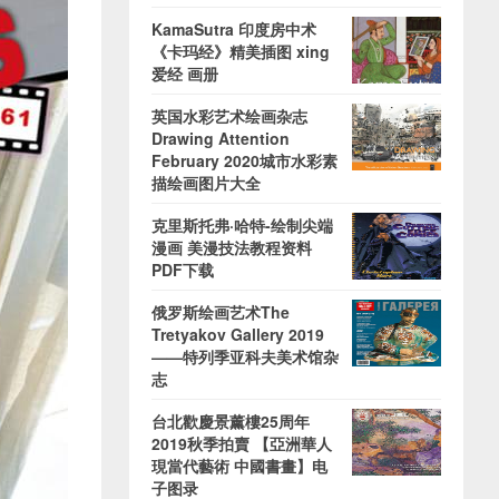
KamaSutra 印度房中术
《卡玛经》精美插图 xing
爱经 画册
英国水彩艺术绘画杂志
Drawing Attention
February 2020城市水彩素
描绘画图片大全
克里斯托弗·哈特-绘制尖端
漫画 美漫技法教程资料
PDF下载
俄罗斯绘画艺术The
Tretyakov Gallery 2019
——特列季亚科夫美术馆杂
志
台北歡慶景薰樓25周年
2019秋季拍賣 【亞洲華人
現當代藝術 中國書畫】电
子图录