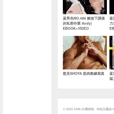
蓝男色NO.486 解放下課後
蓝
的私密作業 Andy|
力
EBOOK+VIDEO
E
慾見SHOYA 筋肉教練寫真
蓝
猛
© 2026
22IN-22素材站
本站主题由