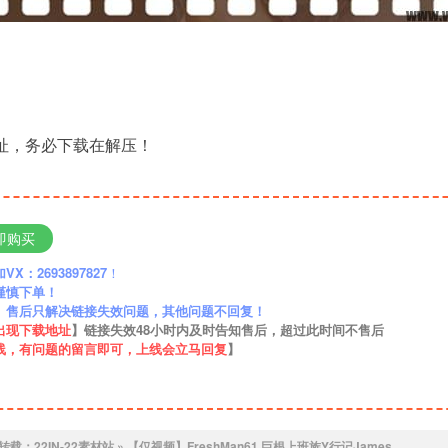
地址，务必下载在解压！
即购买
：2693897827
！
谨慎下单！
】售后只解决链接失效问题，其他问题不回复！
出现下载地址
】链接失效48小时内及时告知售后，超过此时间不售后
线，有问题的留言即可，上线会立马回复
】
转载：
22IN-22素材站
»
【仅视频】FreshMan61 巨根上班族Y行记James