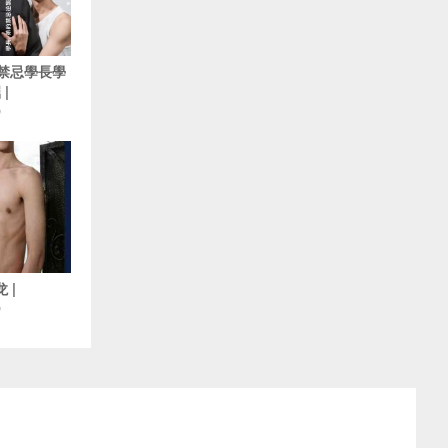
5 禁忌學長學
|
O
 |
O