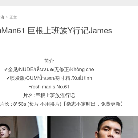
交流
正文
>
hMan61 巨根上班族Y行记James
简介
✔全见/NUDE/เห็นหมด/无修正/Không che
✔喷发版/CUM/น้ำแตก/身寸精 /Xuất tinh
Fresh man s No.61
片名 :巨根上班族淫行记
es片长 : 8' 53s (长片 不用换片)【杂志不定时出，免费更新】