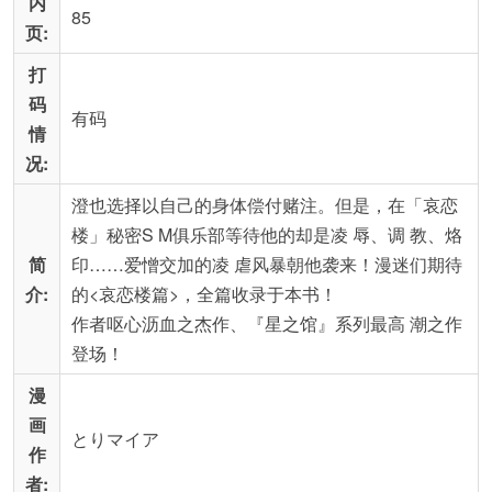
内
85
页:
打
码
有码
情
况:
澄也选择以自己的身体偿付赌注。但是，在「哀恋
楼」秘密S M俱乐部等待他的却是凌 辱、调 教、烙
简
印……爱憎交加的凌 虐风暴朝他袭来！漫迷们期待
介:
的<哀恋楼篇>，全篇收录于本书！
作者呕心沥血之杰作、『星之馆』系列最高 潮之作
登场！
漫
画
とりマイア
作
者: