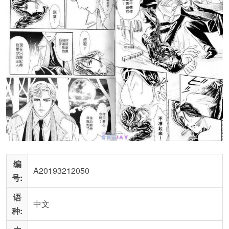
编
A20193212050
号:
语
中文
种: