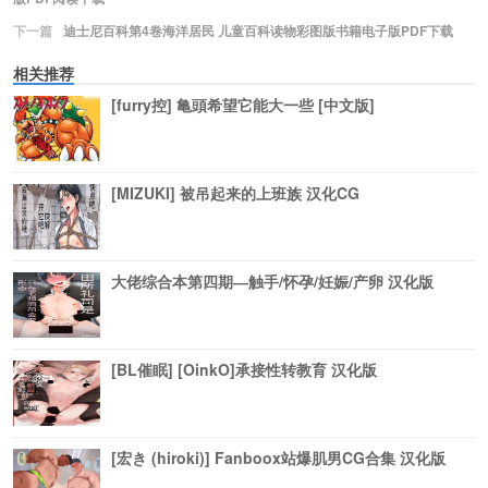
下一篇
迪士尼百科第4卷海洋居民 儿童百科读物彩图版书籍电子版PDF下载
相关推荐
[furry控] 亀頭希望它能大一些 [中文版]
[MIZUKI] 被吊起来的上班族 汉化CG
大佬综合本第四期―触手/怀孕/妊娠/产卵 汉化版
[BL催眠] [OinkO]承接性转教育 汉化版
[宏き (hiroki)] Fanboox站爆肌男CG合集 汉化版