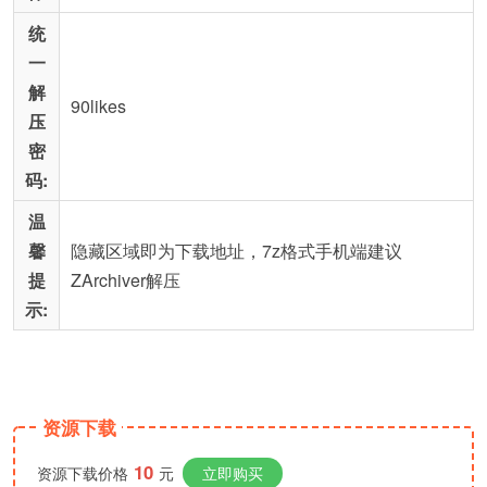
统
一
解
90likes
压
密
码:
温
馨
隐藏区域即为下载地址，7z格式手机端建议
提
ZArchiver解压
示:
资源下载
10
资源下载价格
元
立即购买