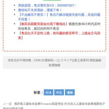
系统原因，售后暂时加VX：2693897827
！
素材站不支持退款，谨慎下单！
【不会解压不要买！】售后只解决链接失效问题，其他问题
不回复！
【
购买后刷新页面会出现下载地址
】链接失效48小时内及时
告知售后，超过此时间不售后
【
售后白天不定时上线，有问题的留言即可，上线会立马回
复
】
未经允许不得转载：
22IN-22素材站
»
[とりマイア][星之馆系列 情欲枷锁
欲望枷锁
标签：
R18
中文
漫画
上一篇
俄罗斯儿童绘本故事Я коала我是考拉 外文幼儿儿童绘本故事插图电子
版PDF阅读下载