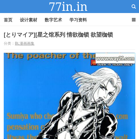
首页
设计素材
数字艺术
学习资料
[とりマイア][星之馆系列 情欲枷锁 欲望枷锁
分类：
BL漫画画集
22IN-22素材站