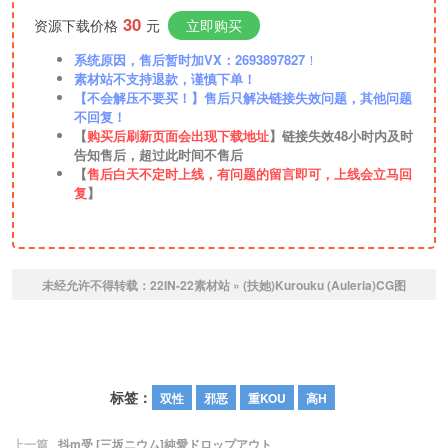
30
资源下载价格
元
立即购买
系统原因，售后暂时加VX：2693897827
！
素材站不支持退款，谨慎下单！
【不会解压不要买！】售后只解决链接失效问题，其他问题
不回复！
【
购买后刷新页面会出现下载地址
】链接失效48小时内及时
告知售后，超过此时间不售后
【
售后白天不定时上线，有问题的留言即可，上线会立马回
复
】
未经允许不得转载：
22IN-22素材站
»
(扶她)Kurouku (Auleria)CG图
标签：
双性
邪恶
重KOU
高H
上一篇
抖m受 [三坂ニウム]純愛ドロップアウト