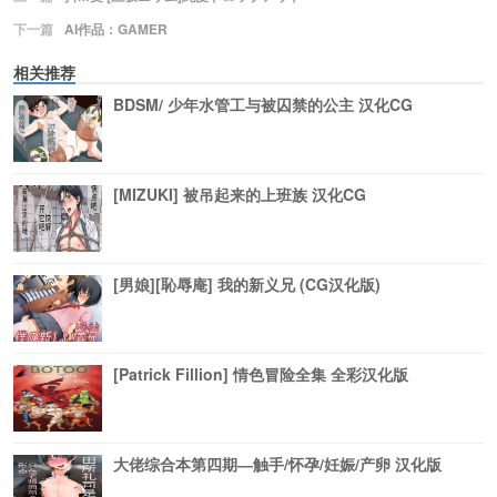
下一篇
AI作品：GAMER
相关推荐
BDSM/ 少年水管工与被囚禁的公主 汉化CG
[MIZUKI] 被吊起来的上班族 汉化CG
[男娘][恥辱庵] 我的新义兄 (CG汉化版)
[Patrick Fillion] 情色冒险全集 全彩汉化版
大佬综合本第四期―触手/怀孕/妊娠/产卵 汉化版