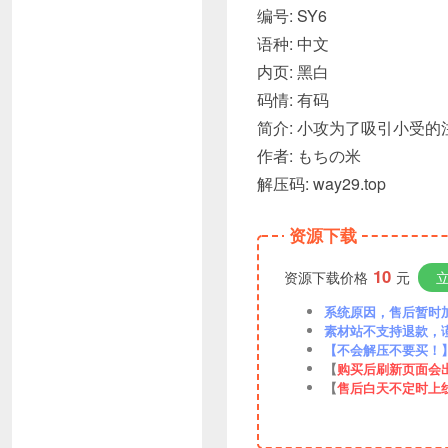
编号: SY6
语种: 中文
内页: 黑白
码情: 有码
简介: 小攻为了吸引小受的注
作者: もちの米
解压码: way29.top
资源下载
10
资源下载价格
元
系统原因，售后暂时加VX
素材站不支持退款，
【不会解压不要买！
【
购买后刷新页面会
【
售后白天不定时上