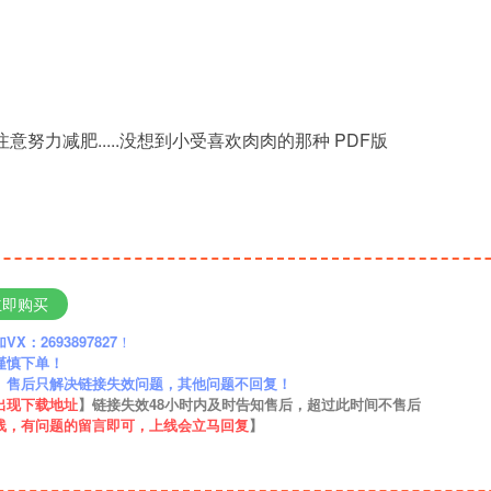
意努力减肥.....没想到小受喜欢肉肉的那种 PDF版
立即购买
：2693897827
！
谨慎下单！
】售后只解决链接失效问题，其他问题不回复！
出现下载地址
】链接失效48小时内及时告知售后，超过此时间不售后
线，有问题的留言即可，上线会立马回复
】