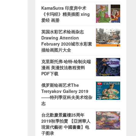
KamaSutra 印度房中术
《卡玛经》精美插图 xing
爱经 画册
英国水彩艺术绘画杂志
Drawing Attention
February 2020城市水彩素
描绘画图片大全
克里斯托弗·哈特-绘制尖端
漫画 美漫技法教程资料
PDF下载
俄罗斯绘画艺术The
Tretyakov Gallery 2019
——特列季亚科夫美术馆杂
志
台北歡慶景薰樓25周年
2019秋季拍賣 【亞洲華人
現當代藝術 中國書畫】电
子图录