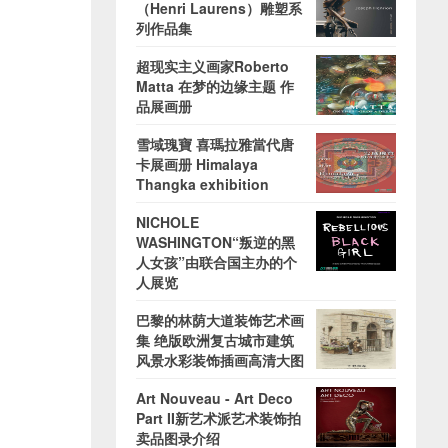
（Henri Laurens）雕塑系
列作品集
超现实主义画家Roberto
Matta 在梦的边缘主题 作
品展画册
雪域瑰寶 喜瑪拉雅當代唐
卡展画册 Himalaya
Thangka exhibition
NICHOLE
WASHINGTON“叛逆的黑
人女孩”由联合国主办的个
人展览
巴黎的林荫大道装饰艺术画
集 绝版欧洲复古城市建筑
风景水彩装饰插画高清大图
Art Nouveau - Art Deco
Part II新艺术派艺术装饰拍
卖品图录介绍