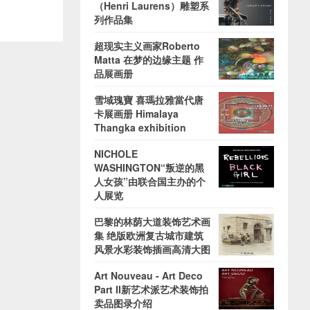
（Henri Laurens）雕塑系
列作品集
超现实主义画家Roberto
Matta 在梦的边缘主题 作
品展画册
雪域瑰寶 喜瑪拉雅當代唐
卡展画册 Himalaya
Thangka exhibition
NICHOLE
WASHINGTON“叛逆的黑
人女孩”由联合国主办的个
人展览
巴黎的林荫大道装饰艺术画
集 绝版欧洲复古城市建筑
风景水彩装饰插画高清大图
Art Nouveau - Art Deco
Part II新艺术派艺术装饰拍
卖品图录介绍