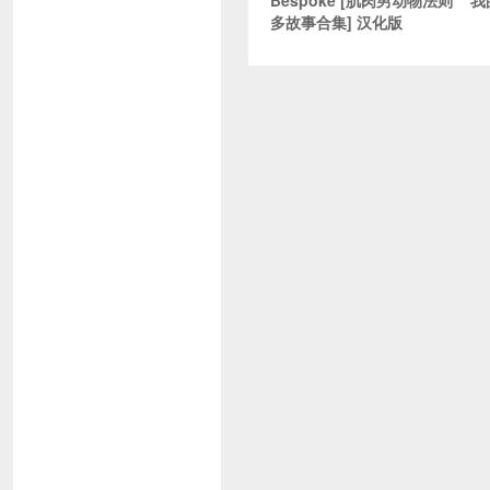
Bespoke [肌肉男动物法则
我
多故事合集] 汉化版