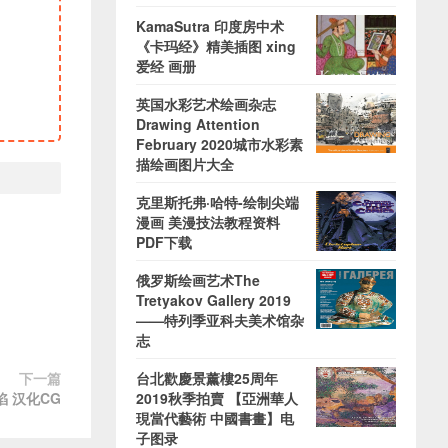
KamaSutra 印度房中术
《卡玛经》精美插图 xing
爱经 画册
英国水彩艺术绘画杂志
Drawing Attention
February 2020城市水彩素
描绘画图片大全
克里斯托弗·哈特-绘制尖端
漫画 美漫技法教程资料
PDF下载
俄罗斯绘画艺术The
Tretyakov Gallery 2019
——特列季亚科夫美术馆杂
志
下一篇
台北歡慶景薰樓25周年
陷 汉化CG
2019秋季拍賣 【亞洲華人
現當代藝術 中國書畫】电
子图录