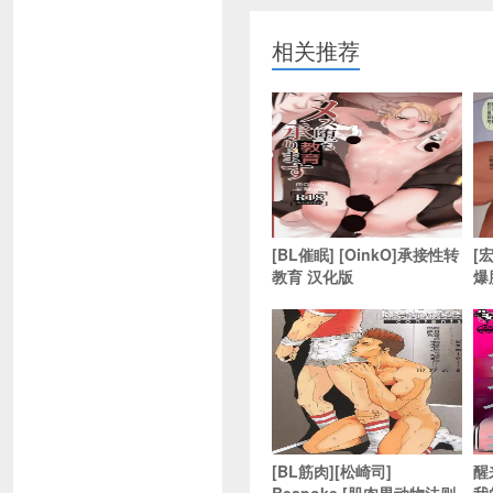
相关推荐
[BL催眠] [OinkO]承接性转
[宏
教育 汉化版
爆
[BL筋肉][松崎司]
醒