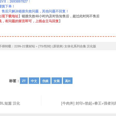
：2693897827
！
谨慎下单！
】售后只解决链接失效问题，其他问题不回复！
出现下载地址
】链接失效48小时内及时告知售后，超过此时间不售后
线，有问题的留言即可，上线会立马回复
】
不得转载：
22IN-22素材站
»
[TS/性转] (原胡来) 女体化系列合集 汉化版
标签：
ZT
中文
伪娘
女装
高H
 BL短篇 汉化
[牛肉丼] 封印+勃起+拳王+强者沦