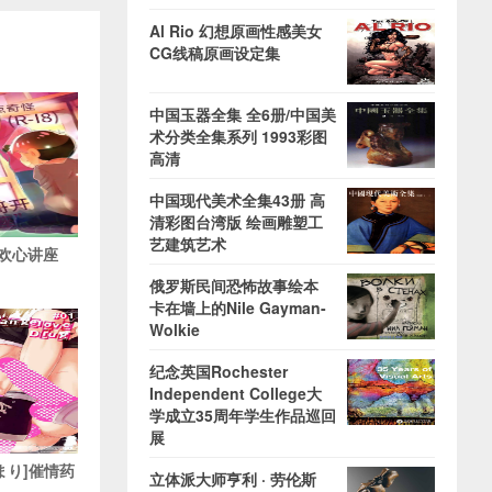
Al Rio 幻想原画性感美女
CG线稿原画设定集
中国玉器全集 全6册/中国美
术分类全集系列 1993彩图
高清
中国现代美术全集43册 高
清彩图台湾版 绘画雕塑工
艺建筑艺术
欢心讲座
俄罗斯民间恐怖故事绘本
卡在墙上的Nile Gayman-
Wolkie
纪念英国Rochester
Independent College大
学成立35周年学生作品巡回
展
丸まり]催情药
立体派大师亨利 · 劳伦斯