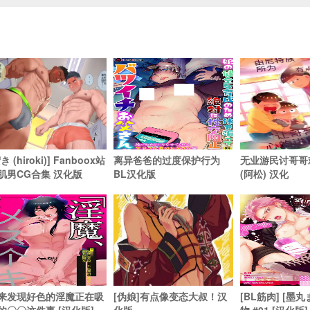
き (hiroki)] Fanboox站
离异爸爸的过度保护行为
无业游民讨哥哥
肌男CG合集 汉化版
BL汉化版
(阿松) 汉化
来发现好色的淫魔正在吸
[伪娘]有点像变态大叔！汉
[BL筋肉] [墨