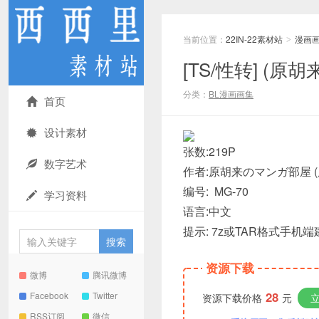
当前位置：
22IN-22素材站
漫画
>
[TS/性转] (
分类：
BL漫画画集
首页
设计素材
张数:219P
数字艺术
作者:原胡来のマンガ部屋 (
编号: MG-70
学习资料
语言:中文
提示: 7z或TAR格式手机端
资源下载
微博
腾讯微博
28
Facebook
Twitter
资源下载价格
元
RSS订阅
微信