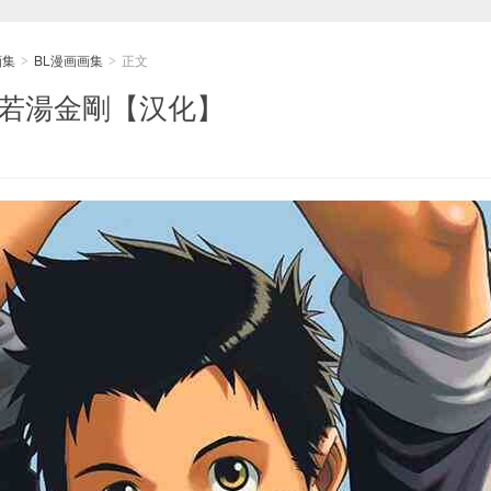
画集
BL漫画画集
正文
>
>
般若湯金剛【汉化】