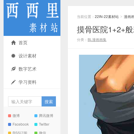
当前位置：
22IN-22素材站
漫画
>
摸骨医院1+2+
分类：
BL漫画画集
首页
设计素材
数字艺术
学习资料
微博
腾讯微博
Facebook
Twitter
RSS订阅
微信