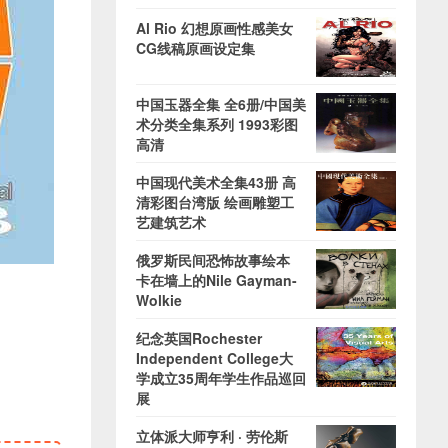
Al Rio 幻想原画性感美女
CG线稿原画设定集
中国玉器全集 全6册/中国美
术分类全集系列 1993彩图
高清
中国现代美术全集43册 高
清彩图台湾版 绘画雕塑工
艺建筑艺术
俄罗斯民间恐怖故事绘本
卡在墙上的Nile Gayman-
Wolkie
纪念英国Rochester
Independent College大
学成立35周年学生作品巡回
展
立体派大师亨利 · 劳伦斯