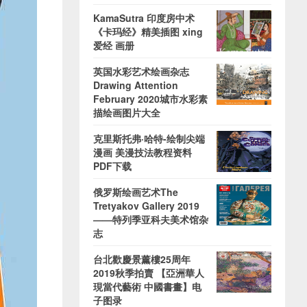
KamaSutra 印度房中术
《卡玛经》精美插图 xing
爱经 画册
英国水彩艺术绘画杂志
Drawing Attention
February 2020城市水彩素
描绘画图片大全
克里斯托弗·哈特-绘制尖端
漫画 美漫技法教程资料
PDF下载
俄罗斯绘画艺术The
Tretyakov Gallery 2019
——特列季亚科夫美术馆杂
志
台北歡慶景薰樓25周年
2019秋季拍賣 【亞洲華人
現當代藝術 中國書畫】电
子图录