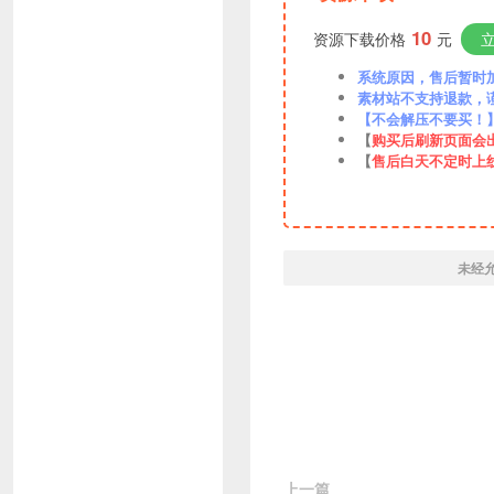
10
资源下载价格
元
系统原因，售后暂时加VX
素材站不支持退款，
【不会解压不要买！
【
购买后刷新页面会
【
售后白天不定时上
未经
上一篇