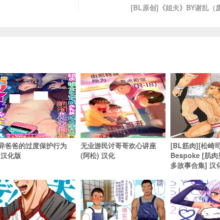
[BL原创]《姐夫》BY谢乱
异爸爸的过度保护行为
无业游民讨哥哥欢心讲座
[BL筋肉][松崎司
L汉化版
(阿松) 汉化
Bespoke [
多故事合集] 汉