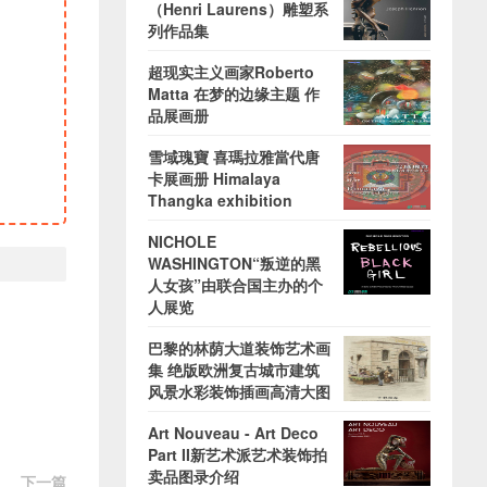
（Henri Laurens）雕塑系
列作品集
超现实主义画家Roberto
Matta 在梦的边缘主题 作
品展画册
雪域瑰寶 喜瑪拉雅當代唐
卡展画册 Himalaya
Thangka exhibition
NICHOLE
WASHINGTON“叛逆的黑
人女孩”由联合国主办的个
人展览
巴黎的林荫大道装饰艺术画
集 绝版欧洲复古城市建筑
风景水彩装饰插画高清大图
Art Nouveau - Art Deco
Part II新艺术派艺术装饰拍
卖品图录介绍
下一篇