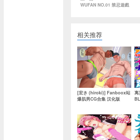
WUFAN NO.01 禁忌遊戲
相关推荐
[宏き (hiroki)] Fanboox站
离
爆肌男CG合集 汉化版
B