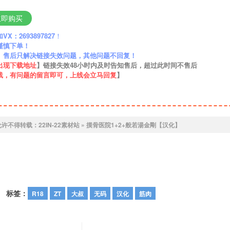
立即购买
：2693897827
！
谨慎下单！
】售后只解决链接失效问题，其他问题不回复！
出现下载地址
】链接失效48小时内及时告知售后，超过此时间不售后
线，有问题的留言即可，上线会立马回复
】
允许不得转载：
22IN-22素材站
»
摸骨医院1+2+般若湯金剛【汉化】
标签：
R18
ZT
大叔
无码
汉化
筋肉