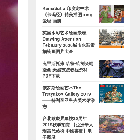
KamaSutra 印度房中术
《卡玛经》精美插图 xing
爱经 画册
英国水彩艺术绘画杂志
Drawing Attention
February 2020城市水彩素
描绘画图片大全
克里斯托弗·哈特-绘制尖端
漫画 美漫技法教程资料
PDF下载
俄罗斯绘画艺术The
Tretyakov Gallery 2019
——特列季亚科夫美术馆杂
志
台北歡慶景薰樓25周年
2019秋季拍賣 【亞洲華人
現當代藝術 中國書畫】电
子图录