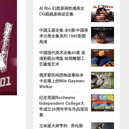
Al Rio 幻想原画性感美女
CG线稿原画设定集
中国玉器全集 全6册/中国美
术分类全集系列 1993彩图
高清
中国现代美术全集43册 高
清彩图台湾版 绘画雕塑工
艺建筑艺术
俄罗斯民间恐怖故事绘本
卡在墙上的Nile Gayman-
Wolkie
纪念英国Rochester
Independent College大
学成立35周年学生作品巡回
展
立体派大师亨利 · 劳伦斯