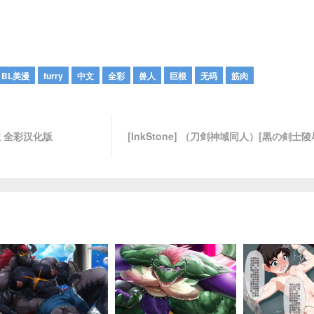
BL美漫
furry
中文
全彩
兽人
巨根
无码
筋肉
之旅 全彩汉化版
[InkStone] （刀剑神域同人）[黒の剣士陵