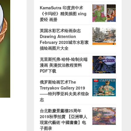
KamaSutra 印度房中术
《卡玛经》精美插图 xing
爱经 画册
英国水彩艺术绘画杂志
Drawing Attention
February 2020城市水彩素
描绘画图片大全
克里斯托弗·哈特-绘制尖端
漫画 美漫技法教程资料
PDF下载
俄罗斯绘画艺术The
Tretyakov Gallery 2019
——特列季亚科夫美术馆杂
志
台北歡慶景薰樓25周年
2019秋季拍賣 【亞洲華人
現當代藝術 中國書畫】电
子图录