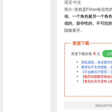
语言:中文
简介:
依然是Fillion标志性
动
。
一个角色被另一个角色
信的、掠夺性的、不可抗
隐喻展开。
资源下载
8
资源下载价格
元
立
系统原因，售后暂时加VX
素材站不支持退款，
【不会解压不要买！
【
购买后刷新页面会
【
售后白天不定时上
未经允许不