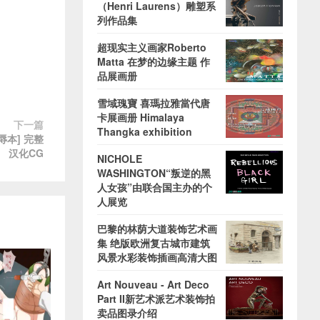
（Henri Laurens）雕塑系
列作品集
超现实主义画家Roberto
Matta 在梦的边缘主题 作
品展画册
雪域瑰寶 喜瑪拉雅當代唐
卡展画册 Himalaya
下一篇
Thangka exhibition
辱本] 完整
汉化CG
NICHOLE
WASHINGTON“叛逆的黑
人女孩”由联合国主办的个
人展览
巴黎的林荫大道装饰艺术画
集 绝版欧洲复古城市建筑
风景水彩装饰插画高清大图
Art Nouveau - Art Deco
Part II新艺术派艺术装饰拍
卖品图录介绍