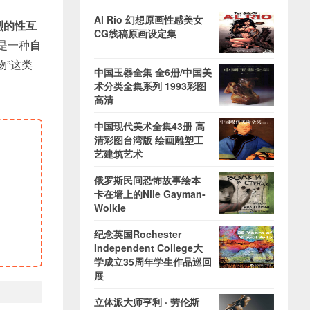
Al Rio 幻想原画性感美女
烈的性互
CG线稿原画设定集
是一种
自
物”这类
中国玉器全集 全6册/中国美
术分类全集系列 1993彩图
高清
中国现代美术全集43册 高
清彩图台湾版 绘画雕塑工
艺建筑艺术
俄罗斯民间恐怖故事绘本
卡在墙上的Nile Gayman-
Wolkie
纪念英国Rochester
Independent College大
学成立35周年学生作品巡回
展
立体派大师亨利 · 劳伦斯