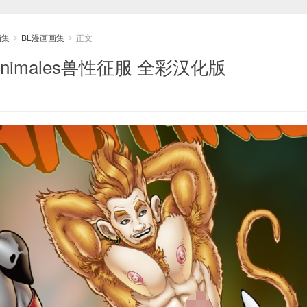
画集
BL漫画画集
正文
>
>
ion] Animales兽性征服 全彩汉化版