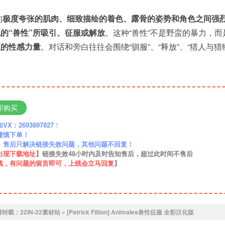
的
极度夸张的肌肉、细致描绘的着色、露骨的姿势和角色之间强
的“兽性”所吸引、征服或解放
。这种“兽性”不是野蛮的暴力，而
拒的性感力量
。对话和旁白往往会围绕“驯服”、“释放”、“猎人与猎
即购买
：2693897827
！
谨慎下单！
】售后只解决链接失效问题，其他问题不回复！
出现下载地址
】链接失效48小时内及时告知售后，超过此时间不售后
线，有问题的留言即可，上线会立马回复
】
得转载：
22IN-22素材站
»
[Patrick Fillion] Animales兽性征服 全彩汉化版