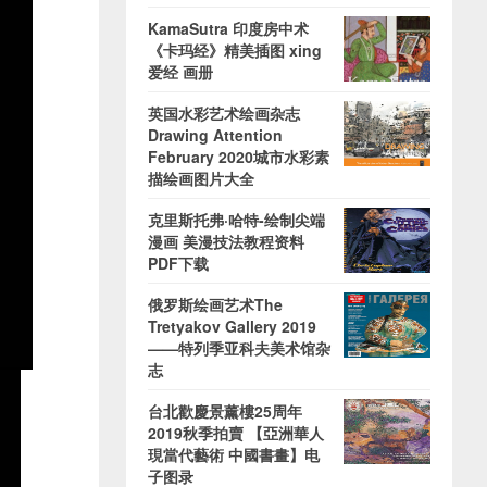
KamaSutra 印度房中术
《卡玛经》精美插图 xing
爱经 画册
英国水彩艺术绘画杂志
Drawing Attention
February 2020城市水彩素
描绘画图片大全
克里斯托弗·哈特-绘制尖端
漫画 美漫技法教程资料
PDF下载
俄罗斯绘画艺术The
Tretyakov Gallery 2019
——特列季亚科夫美术馆杂
志
台北歡慶景薰樓25周年
2019秋季拍賣 【亞洲華人
現當代藝術 中國書畫】电
子图录