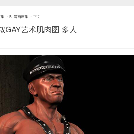
画集
BL漫画画集
正文
>
>
大叔GAY艺术肌肉图 多人