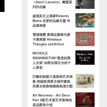
（Henri Laurens）雕塑系
列作品集
超现实主义画家Roberto
Matta 在梦的边缘主题 作
品展画册
雪域瑰寶 喜瑪拉雅當代唐
卡展画册 Himalaya
Thangka exhibition
NICHOLE
WASHINGTON“叛逆的黑
人女孩”由联合国主办的个
人展览
巴黎的林荫大道装饰艺术画
集 绝版欧洲复古城市建筑
风景水彩装饰插画高清大图
Art Nouveau - Art Deco
Part II新艺术派艺术装饰拍
卖品图录介绍