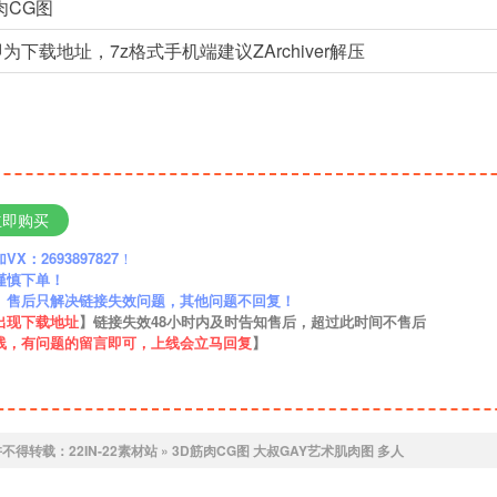
肉CG图
为下载地址，7z格式手机端建议ZArchiver解压
立即购买
：2693897827
！
谨慎下单！
】售后只解决链接失效问题，其他问题不回复！
出现下载地址
】链接失效48小时内及时告知售后，超过此时间不售后
线，有问题的留言即可，上线会立马回复
】
许不得转载：
22IN-22素材站
»
3D筋肉CG图 大叔GAY艺术肌肉图 多人