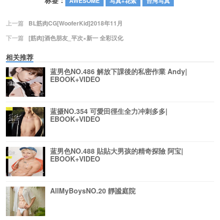
标签：
AWESOME
写真+花絮
台湾写真
上一篇
BL筋肉CG[WooferKid]2018年11月
下一篇
[筋肉]酒色朋友_平次×新一 全彩汉化
相关推荐
蓝男色NO.486 解放下課後的私密作業 Andy|
EBOOK+VIDEO
蓝摄NO.354 可愛田徑生全力冲刺多多|
EBOOK+VIDEO
蓝男色NO.488 貼貼大男孩的精奇探險 阿宝|
EBOOK+VIDEO
AllMyBoysNO.20 靜謐庭院