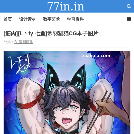
首页
设计素材
数字艺术
学习资料
[筋肉][L丶fy 七鱼]常羽猫猫CG本子图片
分类：
BL漫画画集
22IN-22素材站