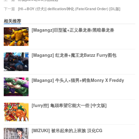
下一篇
[HI→BOY (仔犬)] deification/神化 (Fate/Grand Order) [DL版]
相关推荐
[Magangz]巨型鲨+正义暴龙兽/黑暗暴龙兽
[Magangz] 红龙兽+魔王龙Batzz Furry图包
[Magangz] 牛头人×猫男+鳄鱼Monty X Freddy
[furry控] 亀頭希望它能大一些 [中文版]
[MIZUKI] 被吊起来的上班族 汉化CG