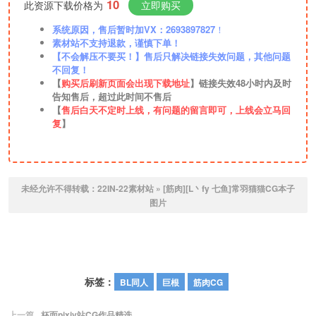
10
此资源下载价格为
立即购买
系统原因，售后暂时加VX：2693897827
！
素材站不支持退款，谨慎下单！
【不会解压不要买！】售后只解决链接失效问题，其他问题
不回复！
【
购买后刷新页面会出现下载地址
】链接失效48小时内及时
告知售后，超过此时间不售后
【
售后白天不定时上线，有问题的留言即可，上线会立马回
复
】
未经允许不得转载：
22IN-22素材站
»
[筋肉][L丶fy 七鱼]常羽猫猫CG本子
图片
标签：
BL同人
巨根
筋肉CG
上一篇
杯面pixiv站CG作品精选