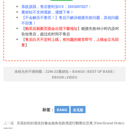
系统原因，售后暂时加VX：2693897827
！
素材站不支持退款，谨慎下单！
【不会解压不要买！】售后只解决链接失效问题，其他问题
不回复！
【
购买后刷新页面会出现下载地址
】链接失效48小时内及时
告知售后，超过此时间不售后
【
售后白天不定时上线，有问题的留言即可，上线会立马回
复
】
未经允许不得转载：
22IN-22素材站
»
BANG4 | BEST OF BABE |
EBOOK+VIDEO
标签：
BANG
全见版
上一篇
关系好的好朋友好像会做角色扮演进行騎乗位交尾 (Fate/Grand Order)
[中文]