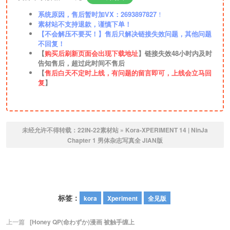
系统原因，售后暂时加VX：2693897827
！
素材站不支持退款，谨慎下单！
【不会解压不要买！】售后只解决链接失效问题，其他问题
不回复！
【
购买后刷新页面会出现下载地址
】链接失效48小时内及时
告知售后，超过此时间不售后
【
售后白天不定时上线，有问题的留言即可，上线会立马回
复
】
未经允许不得转载：
22IN-22素材站
»
Kora-XPERIMENT 14 | NinJa
Chapter 1 男体杂志写真全 JIAN版
标签：
kora
Xperiment
全见版
上一篇
[Honey QP(命わずか)漫画 被触手缠上