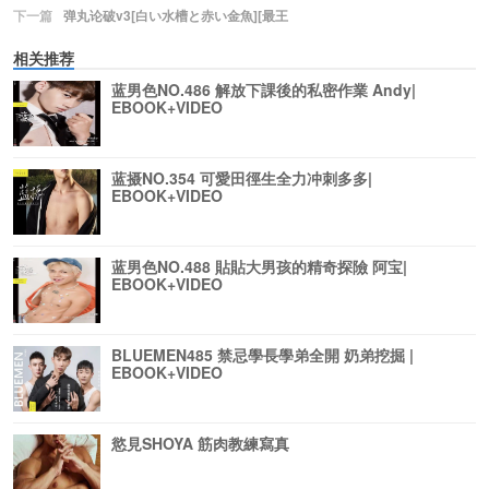
下一篇
弹丸论破v3[白い水槽と赤い金魚][最王
相关推荐
蓝男色NO.486 解放下課後的私密作業 Andy|
EBOOK+VIDEO
蓝摄NO.354 可愛田徑生全力冲刺多多|
EBOOK+VIDEO
蓝男色NO.488 貼貼大男孩的精奇探險 阿宝|
EBOOK+VIDEO
BLUEMEN485 禁忌學長學弟全開 奶弟挖掘 |
EBOOK+VIDEO
慾見SHOYA 筋肉教練寫真