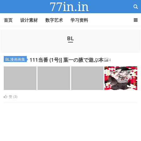
首页
设计素材
数字艺术
学习资料
BL
22IN-22素材站
111当番 (1号)] 葉一の腋で遊ぶ本
BL漫画画集
4
赞 (
3
)